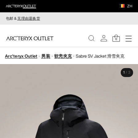
ZH
包邮 &
无理由退换货
0
Arc'teryx Outlet
男装
软壳夹克
Sabre SV Jacket 滑雪夹克
女装
1
/
3
男装