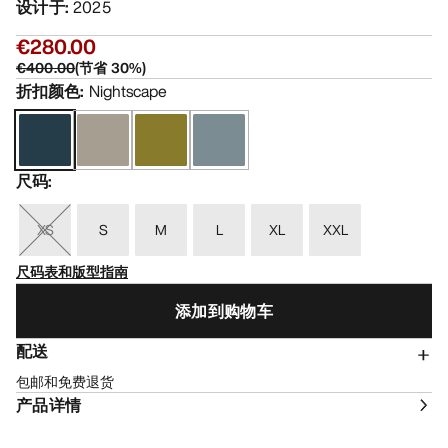
设计于
:
2025
€280.00
€400.00
(
节省
30
%)
折扣颜色
:
Nightscape
尺码
:
XS
S
M
L
XL
XXL
尺码表和版型指南
添加到购物车
配送
包邮和免费退货
产品详情