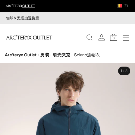
ZH
包邮 &
无理由退换货
0
Arc'teryx Outlet
男装
软壳夹克
Solano连帽衣
女装
1
/
8
男装