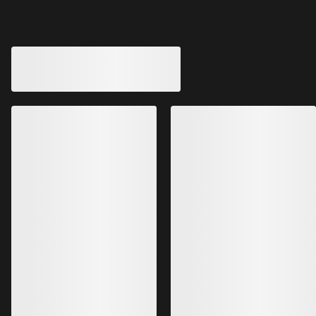
Atom SL连帽衣 男
最轻量的Atom连
动
€260.00
€182.00
Atom连帽衣 男装
在被打湿后仍可锁温保暖的合成棉羽