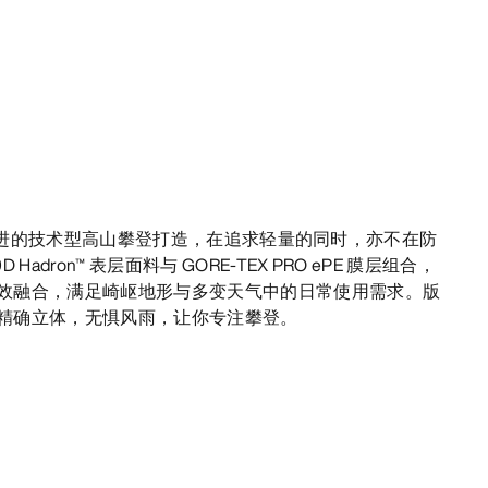
专为快速推进的技术型高山攀登打造，在追求轻量的同时，亦不在防
adron™ 表层面料与 GORE-TEX PRO ePE 膜层组合，
效融合，满足崎岖地形与多变天气中的日常使用需求。版
精确立体，无惧风雨，让你专注攀登。