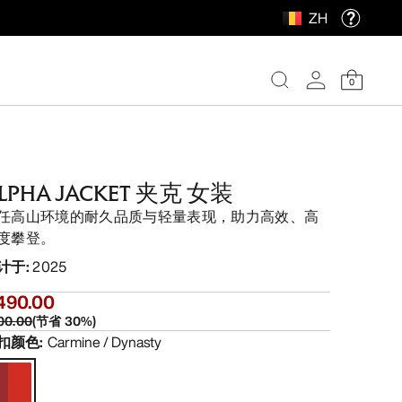
ZH
0
LPHA JACKET 夹克 女装
任高山环境的耐久品质与轻量表现，助力高效、高
度攀登。
计于
:
2025
490.00
00.00
(
节省
30
%)
扣颜色
:
Carmine / Dynasty