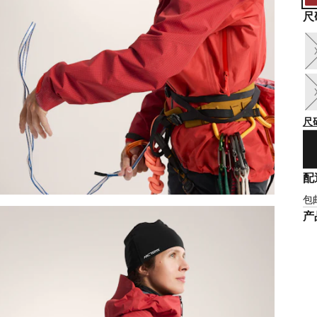
尺
尺
配
包
产