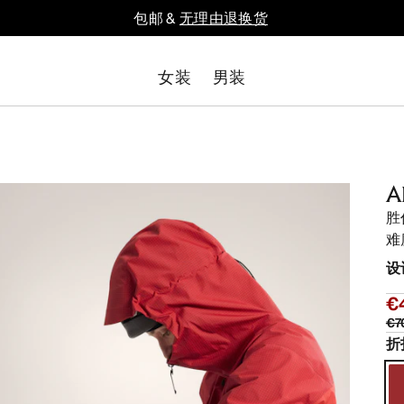
包邮 &
无理由退换货
女装
男装
A
胜
难
设
€
€7
折