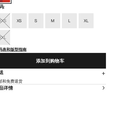
码
:
XXS
XS
S
M
L
XL
XXL
码表和版型指南
添加到购物车
送
邮和免费退货
品详情