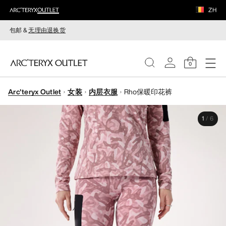
ZH
包邮 &
无理由退换货
0
Arc'teryx Outlet
女装
内层衣服
Rho保暖印花裤
女装
1
/
6
男装