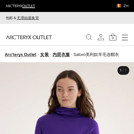
ZH
包邮 &
无理由退换货
0
Arc'teryx Outlet
女装
内层衣服
Satoro美利奴羊毛连帽衣
女装
1
/
7
男装