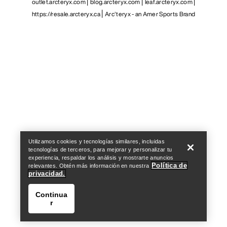
outlet.arcteryx.com
blog.arcteryx.com
leaf.arcteryx.com
https://resale.arcteryx.ca
Arc'teryx - an Amer Sports Brand
Help
Utilizamos cookies y tecnologías similares, incluidas
tecnologías de terceros, para mejorar y personalizar tu
experiencia, respaldar los análisis y mostrarte anuncios
Política de
relevantes. Obtén más información en nuestra
privacidad.
Continua
r