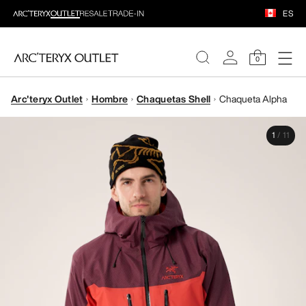
ES
0
Arc'teryx Outlet
Hombre
Chaquetas Shell
Chaqueta Alpha
MUJERE
1
/
11
HOMBRE