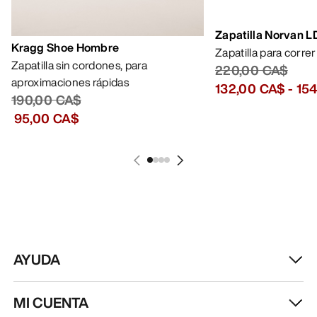
Zapatilla Norvan 
Kragg Shoe Hombre
Zapatilla para corre
Zapatilla sin cordones, para
220,00 CA$
aproximaciones rápidas
132,00 CA$
-
15
190,00 CA$
95,00 CA$
AYUDA
MI CUENTA