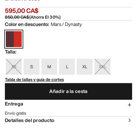
595,00 CA$
850,00 CA$
(
Ahorra El
30
%)
Color en descuento
:
Mars / Dynasty
Talla
:
XS
S
M
L
XL
XXL
Tabla de tallas y guía de cortes
Añadir a la cesta
Entrega
Envío gratis
Detalles del producto