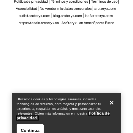
Política de privacidad
Términos y condiciones
Términos de uso
Accesibilidad
No vender mis datos personales
arcteryx.com
outlet.arcteryx.com
blog.arcteryx.com
leaf.arcteryx.com
https://resale.arcteryx.ca
Arc'teryx - an Amer Sports Brand
Help
Utilizamos cookies y tecnologías similares, incluidas
tecnologías de terceros, para mejorar y personalizar tu
experiencia, respaldar los análisis y mostrarte anuncios
Política de
relevantes. Obtén más información en nuestra
privacidad.
Continua