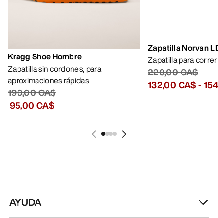
Zapatilla Norvan 
Kragg Shoe Hombre
Zapatilla para corre
Zapatilla sin cordones, para
220,00 CA$
aproximaciones rápidas
132,00 CA$
-
15
190,00 CA$
95,00 CA$
AYUDA