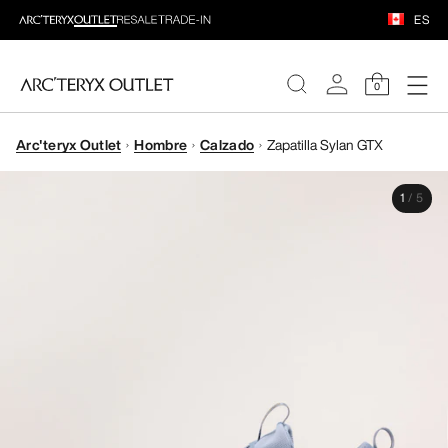
ES
0
Arc'teryx Outlet
Hombre
Calzado
Zapatilla Sylan GTX
MUJERE
1
/
5
HOMBRE