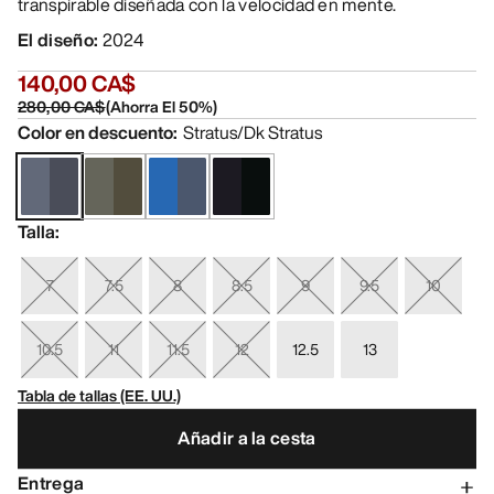
transpirable diseñada con la velocidad en mente.
El diseño
:
2024
140,00 CA$
280,00 CA$
(
Ahorra El
50
%)
Color en descuento
:
Stratus/Dk Stratus
Talla
:
7
7.5
8
8.5
9
9.5
10
10.5
11
11.5
12
12.5
13
Tabla de tallas (EE. UU.)
Añadir a la cesta
Entrega