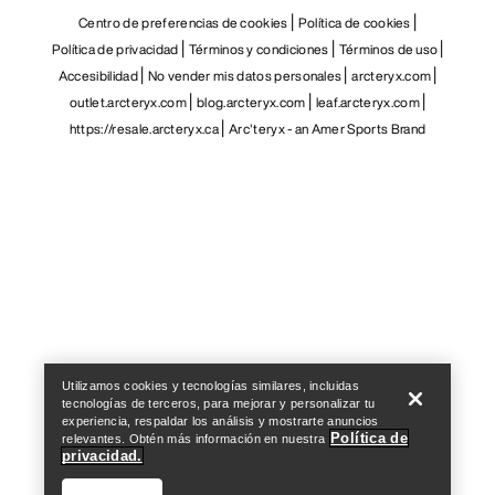
Centro de preferencias de cookies
Política de cookies
Política de privacidad
Términos y condiciones
Términos de uso
Accesibilidad
No vender mis datos personales
arcteryx.com
outlet.arcteryx.com
blog.arcteryx.com
leaf.arcteryx.com
https://resale.arcteryx.ca
Arc'teryx - an Amer Sports Brand
Help
Utilizamos cookies y tecnologías similares, incluidas
tecnologías de terceros, para mejorar y personalizar tu
experiencia, respaldar los análisis y mostrarte anuncios
Política de
relevantes. Obtén más información en nuestra
privacidad.