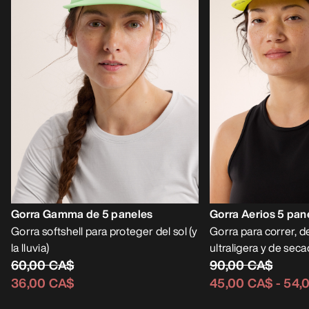
Gorra Gamma de 5 paneles
Gorra Aerios 5 pan
Gorra softshell para proteger del sol (y
Gorra para correr, d
la lluvia)
ultraligera y de sec
60,00 CA$
90,00 CA$
36,00 CA$
45,00 CA$
-
54,