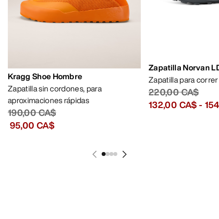
Zapatilla Norvan 
Kragg Shoe Hombre
Zapatilla para corre
Zapatilla sin cordones, para
220,00 CA$
aproximaciones rápidas
132,00 CA$
-
15
190,00 CA$
95,00 CA$