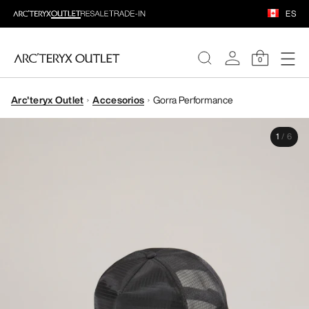
ES
0
Arc'teryx Outlet
Accesorios
Gorra Performance
MUJERE
1
/
6
HOMBRE