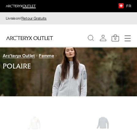
FR
Livraison/
Retour Gratuits
0
Arc'teryx Outlet
Femme
FEMME
POLAIRE
HOMME