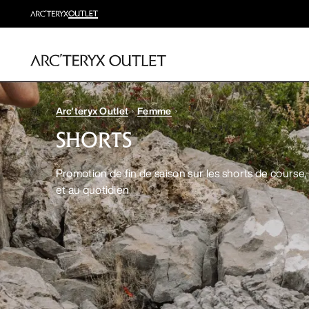
Arc'teryx Outlet
Femme
SHORTS
Promotion de fin de saison sur les shorts de course
et au quotidien