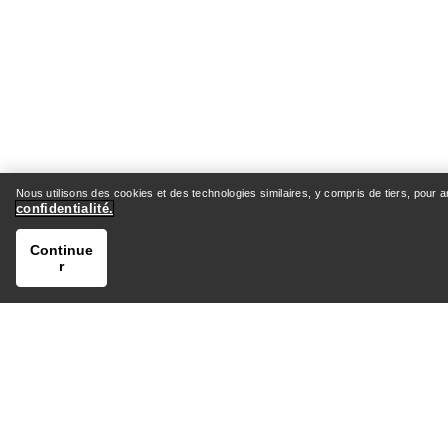
Nous utilisons des cookies et des technologies similaires, y compris de tiers, pour 
confidentialité.
Continue
r
AIDE
MON C
Centre d’assistance client
Expéditio