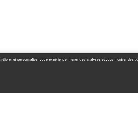
améliorer et personnaliser votre expérience, mener des analyses et vous montrer des pub
OMPTE
LAVAGE ET RÉPAR
n & Livraison
Entretien des produits