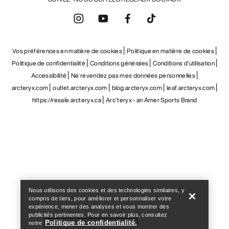
Vos préférences en matière de cookies
Politique en matière de cookies
Politique de confidentialité
Conditions générales
Conditions d’utilisation
Accessibilité
Ne revendez pas mes données personnelles
arcteryx.com
outlet.arcteryx.com
blog.arcteryx.com
leaf.arcteryx.com
https://resale.arcteryx.ca
Arc'teryx - an Amer Sports Brand
Help
Nous utilisons des cookies et des technologies similaires, y
compris de tiers, pour améliorer et personnaliser votre
expérience, mener des analyses et vous montrer des
publicités pertinentes. Pour en savoir plus, consultez
Politique de confidentialité.
notre