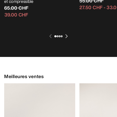
55.00 CHF
et compressible
27.50 CHF
-
33.
65.00 CHF
39.00 CHF
Meilleures ventes