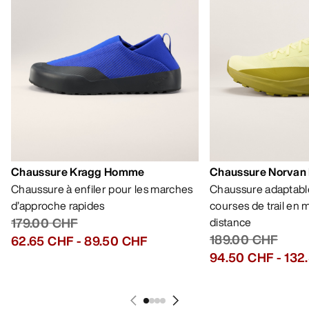
Chaussure Kragg Homme
Chaussure Norvan
Chaussure à enfiler pour les marches
Chaussure adaptable
d’approche rapides
courses de trail en
179.00 CHF
distance
189.00 CHF
62.65 CHF
-
89.50 CHF
94.50 CHF
-
132