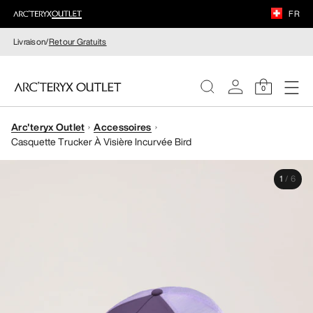
FR
Livraison/
Retour Gratuits
0
Arc'teryx Outlet
Accessoires
FEMME
Casquette Trucker À Visière Incurvée Bird
HOMME
1
/
6