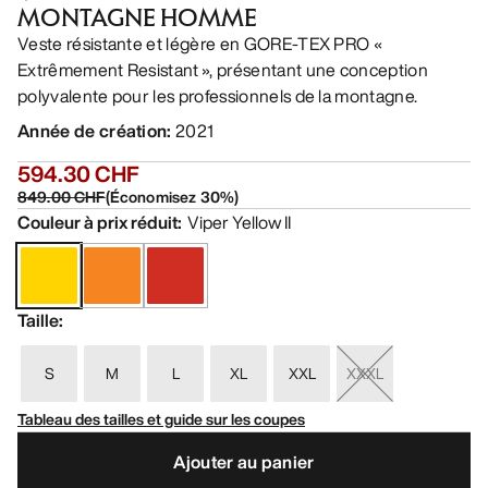
MONTAGNE HOMME
Veste résistante et légère en GORE-TEX PRO «
Extrêmement Resistant », présentant une conception
polyvalente pour les professionnels de la montagne.
Année de création
:
2021
594.30 CHF
849.00 CHF
(
Économisez
30
%)
Couleur à prix réduit
:
Viper Yellow II
Taille
:
S
M
L
XL
XXL
XXXL
Tableau des tailles et guide sur les coupes
Ajouter au panier