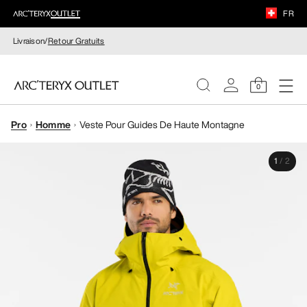
FR
Livraison/
Retour Gratuits
0
Pro
Homme
Veste Pour Guides De Haute Montagne
FEMME
1
/
2
HOMME