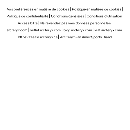
FR
Aide
TÉLÉCHARGEZ NOTRE APPLI
Appli Android
Appli iOS
SUIVEZ-NOUS SUR LES RÉSEAUX SOCIAUX
Vos préférences en matière de cookies
Politique en matière de cookies
Politique de confidentialité
Conditions générales
Conditions d’utilisation
Accessibilité
Ne revendez pas mes données personnelles
arcteryx.com
outlet.arcteryx.com
blog.arcteryx.com
leaf.arcteryx.com
https://resale.arcteryx.ca
Arc'teryx - an Amer Sports Brand