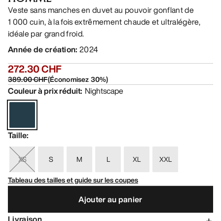
Veste sans manches en duvet au pouvoir gonflant de
1 000 cuin, à la fois extrêmement chaude et ultralégère,
idéale par grand froid.
Année de création
:
2024
272.30 CHF
389.00 CHF
(
Économisez
30
%)
Couleur à prix réduit
:
Nightscape
Taille
:
XS
S
M
L
XL
XXL
Tableau des tailles et guide sur les coupes
Ajouter au panier
Livraison