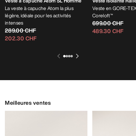
Veste à capuche Atom SL Homme
Veste isolante Ra
La veste à capuche Atom la plus
Veste en GORE-TEX 
légère, idéale pour les activités
Coreloft™
intenses
699.00 CHF
289.00 CHF
489.30 CHF
202.30 CHF
Meilleures ventes