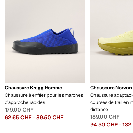
Chaussure Kragg Homme
Chaussure Norvan
Chaussure à enfiler pour les marches
Chaussure adaptable
d’approche rapides
courses de trail en
179.00 CHF
distance
189.00 CHF
62.65 CHF
-
89.50 CHF
94.50 CHF
-
132