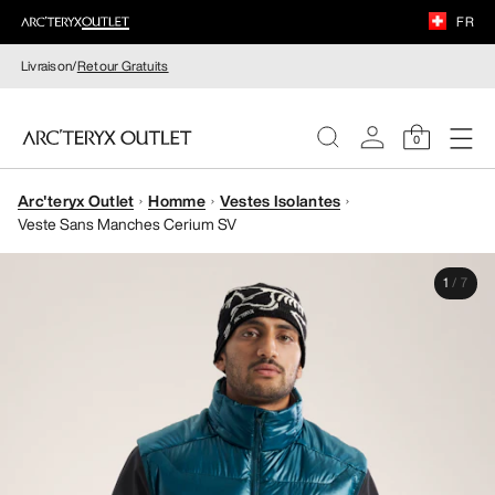
FR
Livraison/
Retour Gratuits
0
Arc'teryx Outlet
Homme
Vestes Isolantes
FEMME
Veste Sans Manches Cerium SV
HOMME
1
/
7