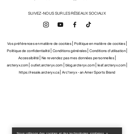
SUIVEZ-NOUS SUR LES RÉSEAUX SOCIAUX
Vos préférences en matière de cookies
Politique en matière de cookies
Politique de confidentialité
Conditions générales
Conditions d’utilisation
Accessibilité
Ne revendez pas mes données personnelles
arcteryx.com
outlet.arcteryx.com
blog.arcteryx.com
leaf.arcteryx.com
https://resale.arcteryx.ca
Arc'teryx - an Amer Sports Brand
Help
Nous utilisons des cookies et des technologies similaires, y