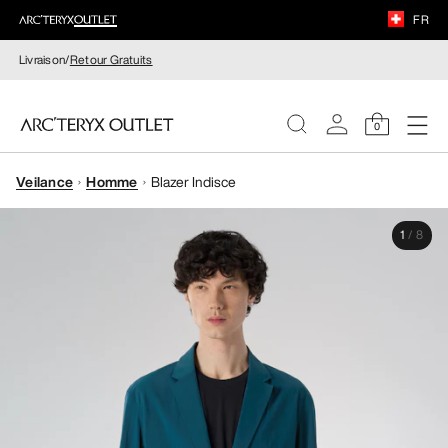
FR
Livraison/
Retour Gratuits
0
Veilance
Homme
Blazer Indisce
FEMME
1
/
8
HOMME