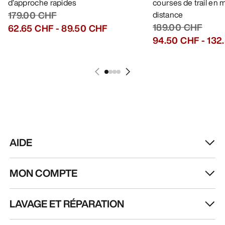
d’approche rapides
courses de trail en
179.00 CHF
distance
189.00 CHF
62.65 CHF
-
89.50 CHF
94.50 CHF
-
132
AIDE
MON COMPTE
LAVAGE ET RÉPARATION