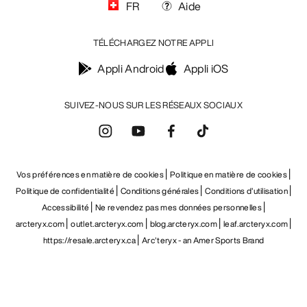
FR
Aide
TÉLÉCHARGEZ NOTRE APPLI
Appli Android
Appli iOS
SUIVEZ-NOUS SUR LES RÉSEAUX SOCIAUX
Vos préférences en matière de cookies
Politique en matière de cookies
Politique de confidentialité
Conditions générales
Conditions d’utilisation
Accessibilité
Ne revendez pas mes données personnelles
arcteryx.com
outlet.arcteryx.com
blog.arcteryx.com
leaf.arcteryx.com
https://resale.arcteryx.ca
Arc'teryx - an Amer Sports Brand