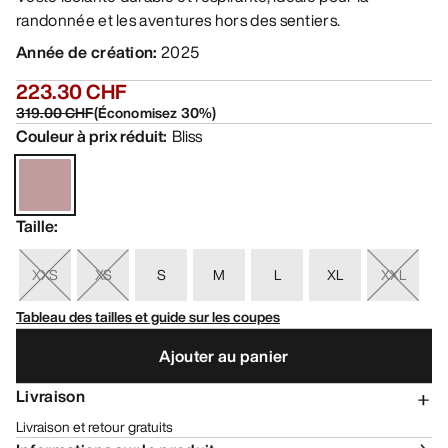
randonnée et les aventures hors des sentiers.
Année de création
:
2025
223.30 CHF
319.00 CHF
(
Économisez
30
%)
Couleur à prix réduit
:
Bliss
Taille
:
XXS
XS
S
M
L
XL
XXL
Tableau des tailles et guide sur les coupes
Ajouter au panier
Livraison
Livraison et retour gratuits