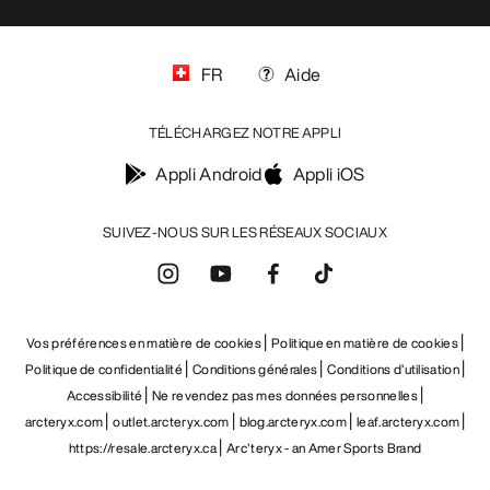
FR
Aide
TÉLÉCHARGEZ NOTRE APPLI
Appli Android
Appli iOS
SUIVEZ-NOUS SUR LES RÉSEAUX SOCIAUX
Vos préférences en matière de cookies
Politique en matière de cookies
Politique de confidentialité
Conditions générales
Conditions d’utilisation
Accessibilité
Ne revendez pas mes données personnelles
arcteryx.com
outlet.arcteryx.com
blog.arcteryx.com
leaf.arcteryx.com
https://resale.arcteryx.ca
Arc'teryx - an Amer Sports Brand