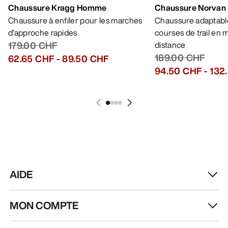
Chaussure Kragg Homme
Chaussure Norvan
Chaussure à enfiler pour les marches
Chaussure adaptable
d’approche rapides
courses de trail en
179.00 CHF
distance
189.00 CHF
62.65 CHF
-
89.50 CHF
94.50 CHF
-
132
AIDE
MON COMPTE