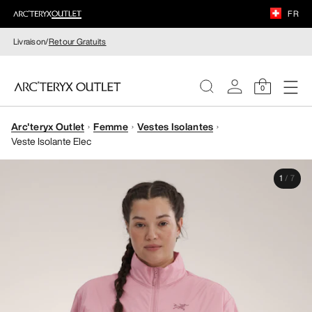
FR
Livraison/
Retour Gratuits
0
Arc'teryx Outlet
Femme
Vestes Isolantes
FEMME
Veste Isolante Elec
HOMME
1
/
7