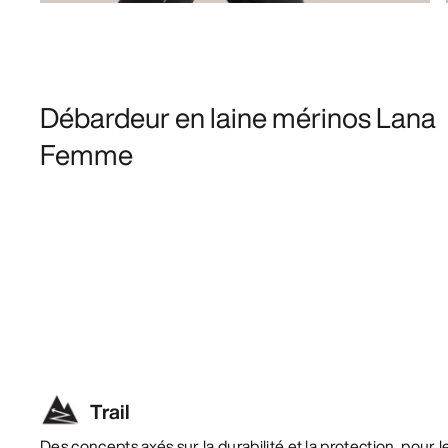
Débardeur en laine mérinos Lana
Femme
Trail
Des concepts axés sur la durabilité et la protection, pour