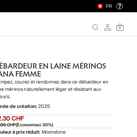
FR
0
ÉBARDEUR EN LAINE MÉRINOS
ANA FEMME
impez, courez et randonnez dans ce débardeur en
ine mérinos naturellement léger et résistant aux
eurs.
née de création
:
2025
2.30 CHF
.00 CHF
(
Économisez
30
%)
uleur à prix réduit
:
Moonstone