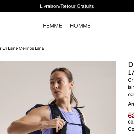
Livraison/
Retour Gratuits
FEMME
HOMME
 En Laine Mérinos Lana
D
L
Gr
la
od
An
6
89
Co