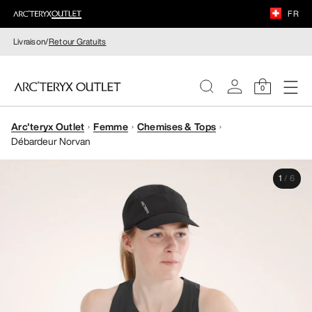
FR
Livraison/
Retour Gratuits
0
Arc'teryx Outlet
Femme
Chemises & Tops
FEMME
Débardeur Norvan
HOMME
1
/
6