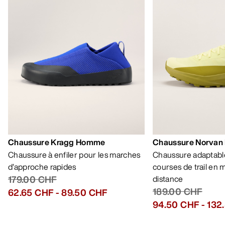
Chaussure Kragg Homme
Chaussure Norvan
Chaussure à enfiler pour les marches
Chaussure adaptable
d’approche rapides
courses de trail en
179.00 CHF
distance
189.00 CHF
62.65 CHF
-
89.50 CHF
94.50 CHF
-
132