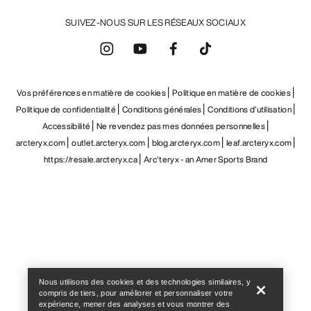
SUIVEZ-NOUS SUR LES RÉSEAUX SOCIAUX
Vos préférences en matière de cookies
Politique en matière de cookies
Politique de confidentialité
Conditions générales
Conditions d’utilisation
Accessibilité
Ne revendez pas mes données personnelles
arcteryx.com
outlet.arcteryx.com
blog.arcteryx.com
leaf.arcteryx.com
https://resale.arcteryx.ca
Arc'teryx - an Amer Sports Brand
Help
Nous utilisons des cookies et des technologies similaires, y
compris de tiers, pour améliorer et personnaliser votre
expérience, mener des analyses et vous montrer des