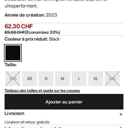
ultraperformant.
Année de création
:
2023
62.30 CHF
89.00 CHF
(
Économisez
30
%)
Couleur à prix réduit
:
Black
Taille
:
XXS
XS
S
M
L
XL
XXL
Tableau des tailles et guide sur les coupes
Ajouter au panier
Livraison
Livraison et retour gratuits