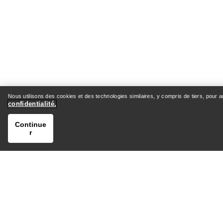
Nous utilisons des cookies et des technologies similaires, y compris de tiers, pour 
confidentialité.
Continue
r
AIDE
MON C
Centre d’assistance client
Expéditio