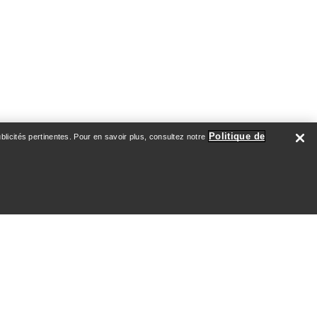
Politique de
licités pertinentes. Pour en savoir plus, consultez notre
ATION