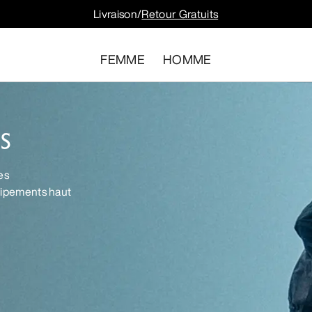
Livraison/
Retour Gratuits
FEMME
HOMME
S
es
quipements haut