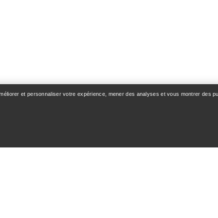
améliorer et personnaliser votre expérience, mener des analyses et vous montrer des pub
OMPTE
LAVAGE ET RÉPAR
n & Livraison
Entretien des produits