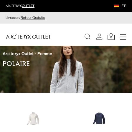
FR
Livraison/
Retour Gratuits
0
Arc'teryx Outlet
Femme
FEMME
POLAIRE
HOMME