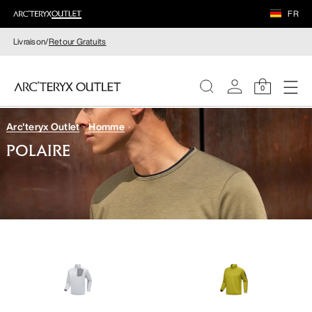
FR
Livraison/
Retour Gratuits
0
Arc'teryx Outlet
Homme
FEMME
POLAIRE
HOMME