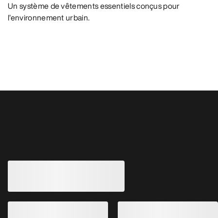
Un système de vêtements essentiels conçus pour
l’environnement urbain.
Vous aimerez peut-être aussi
Veste en duvet Sorin Homme
Veste Beta SL Ho
Veste imperméable ultrachaude avec
Shell légère et ultr
isolation en duvet
GORE-TEX ePE