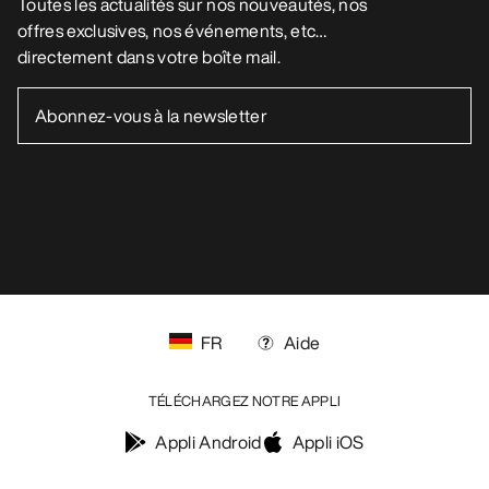
Vos préférences en matière de cookies
Politique en matière de cookies
Politique de confidentialité
Conditions générales
Conditions d’utilisation
Accessibilité
Ne revendez pas mes données personnelles
arcteryx.com
outlet.arcteryx.com
blog.arcteryx.com
leaf.arcteryx.com
https://resale.arcteryx.ca
Arc'teryx - an Amer Sports Brand