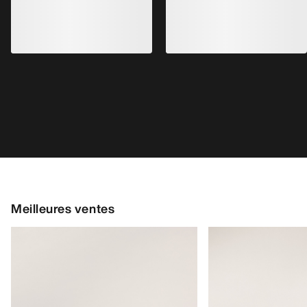
Chaussure Kragg Homme
Chaussure Norvan
Chaussure à enfiler pour les marches
Chaussure adaptable
d’approche rapides
courses de trail en
160,00 €
distance
170,00 €
56,00 €
-
80,00 €
85,00 €
-
119,00