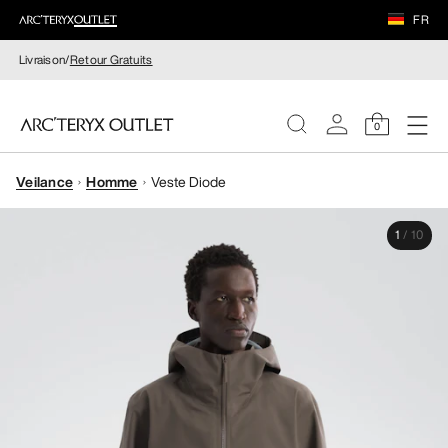
FR
Livraison/
Retour Gratuits
0
Veilance
Homme
Veste Diode
FEMME
1
/
10
HOMME