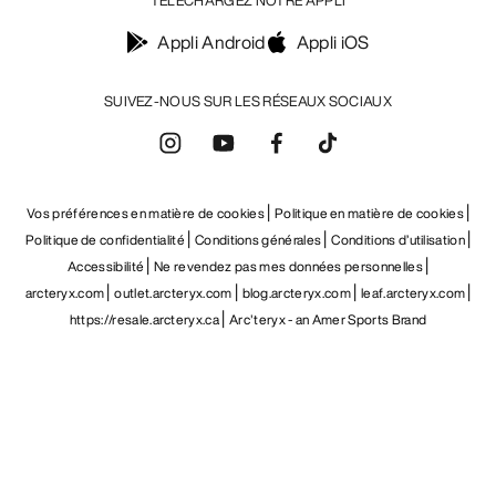
TÉLÉCHARGEZ NOTRE APPLI
Appli Android
Appli iOS
SUIVEZ-NOUS SUR LES RÉSEAUX SOCIAUX
Vos préférences en matière de cookies
Politique en matière de cookies
Politique de confidentialité
Conditions générales
Conditions d’utilisation
Accessibilité
Ne revendez pas mes données personnelles
arcteryx.com
outlet.arcteryx.com
blog.arcteryx.com
leaf.arcteryx.com
https://resale.arcteryx.ca
Arc'teryx - an Amer Sports Brand