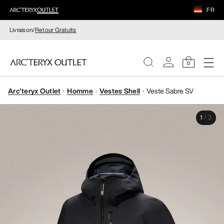
FR
Livraison/
Retour Gratuits
0
Arc'teryx Outlet
Homme
Vestes Shell
Veste Sabre SV
FEMME
1
/
3
HOMME