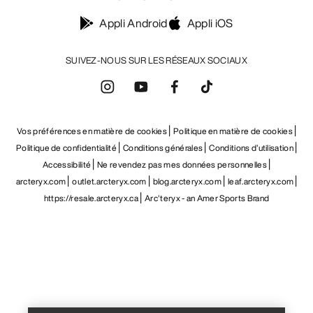
Appli Android
Appli iOS
SUIVEZ-NOUS SUR LES RÉSEAUX SOCIAUX
Vos préférences en matière de cookies
Politique en matière de cookies
Politique de confidentialité
Conditions générales
Conditions d’utilisation
Accessibilité
Ne revendez pas mes données personnelles
arcteryx.com
outlet.arcteryx.com
blog.arcteryx.com
leaf.arcteryx.com
https://resale.arcteryx.ca
Arc'teryx - an Amer Sports Brand
Help