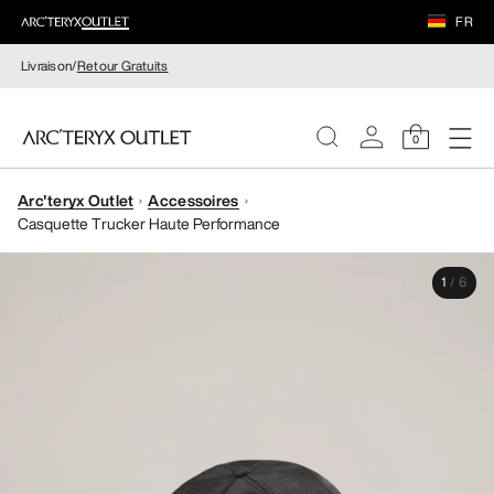
FR
Livraison/
Retour Gratuits
0
Arc'teryx Outlet
Accessoires
FEMME
Casquette Trucker Haute Performance
HOMME
1
/
6