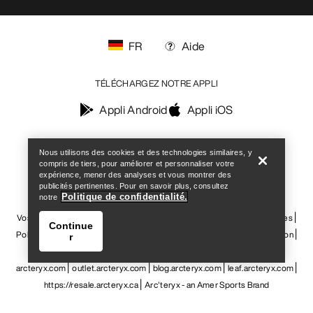
FR
Aide
TÉLÉCHARGEZ NOTRE APPLI
Appli Android
Appli iOS
Help
SUIVEZ-NOUS SUR LES RÉSEAUX SOCIAUX
Nous utilisons des cookies et des technologies similaires, y
compris de tiers, pour améliorer et personnaliser votre
expérience, mener des analyses et vous montrer des
publicités pertinentes. Pour en savoir plus, consultez
Politique de confidentialité.
notre
Vos préférences en matière de cookies
Politique en matière de cookies
Continue
Politique de confidentialité
Conditions générales
Conditions d’utilisation
r
Accessibilité
Ne revendez pas mes données personnelles
arcteryx.com
outlet.arcteryx.com
blog.arcteryx.com
leaf.arcteryx.com
https://resale.arcteryx.ca
Arc'teryx - an Amer Sports Brand