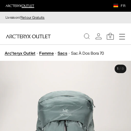
FR
Livraison/
Retour Gratuits
0
Arc'teryx Outlet
Femme
Sacs
Sac À Dos Bora 70
FEMME
1
/
9
HOMME