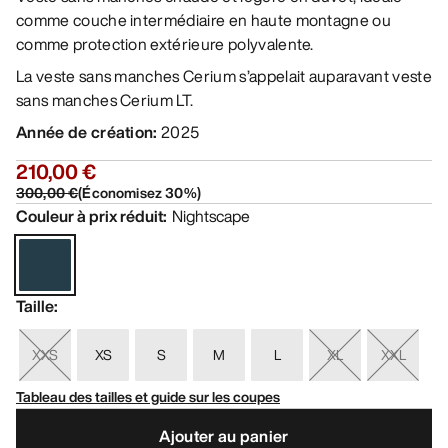
comme couche intermédiaire en haute montagne ou
comme protection extérieure polyvalente.
La veste sans manches Cerium s’appelait auparavant veste
sans manches Cerium LT.
Année de création
:
2025
210,00 €
300,00 €
(
Économisez
30
%)
Couleur à prix réduit
:
Nightscape
Taille
:
XXS
XS
S
M
L
XL
XXL
Tableau des tailles et guide sur les coupes
Ajouter au panier