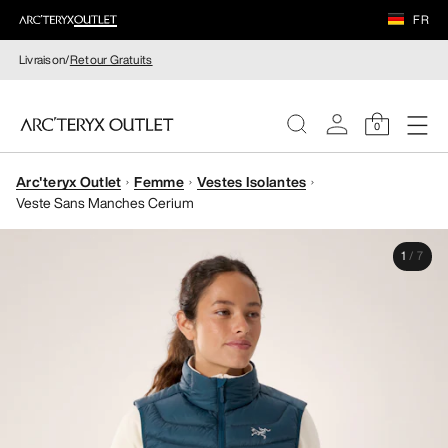
FR
Livraison/
Retour Gratuits
0
Arc'teryx Outlet
Femme
Vestes Isolantes
FEMME
Veste Sans Manches Cerium
HOMME
1
/
7