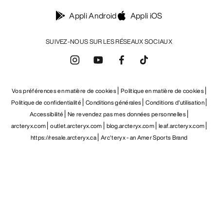
Appli Android
Appli iOS
SUIVEZ-NOUS SUR LES RÉSEAUX SOCIAUX
Vos préférences en matière de cookies
Politique en matière de cookies
Politique de confidentialité
Conditions générales
Conditions d’utilisation
Accessibilité
Ne revendez pas mes données personnelles
arcteryx.com
outlet.arcteryx.com
blog.arcteryx.com
leaf.arcteryx.com
https://resale.arcteryx.ca
Arc'teryx - an Amer Sports Brand
Help