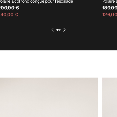
olaire à col rond conçue pour l’escalade
Polaire
200,00 €
180,0
140,00 €
126,0