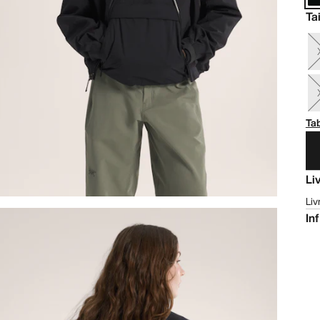
Tai
Tab
Li
Liv
In