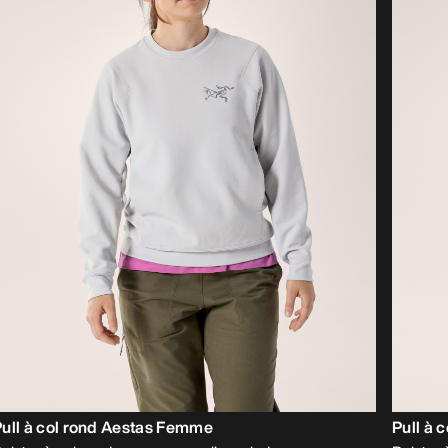
ull à col rond Aestas Femme
Pull à 