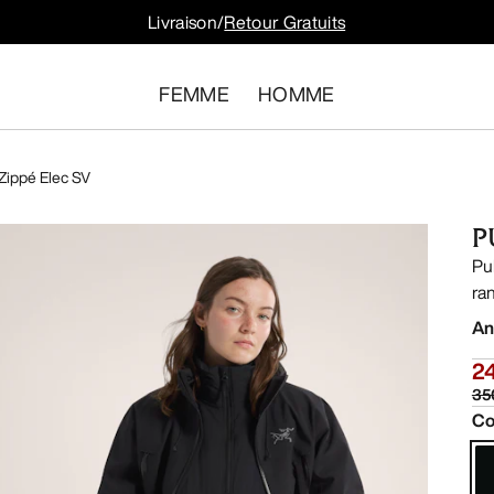
Livraison/
Retour Gratuits
FEMME
HOMME
Zippé Elec SV
P
Pu
ra
An
2
35
Co