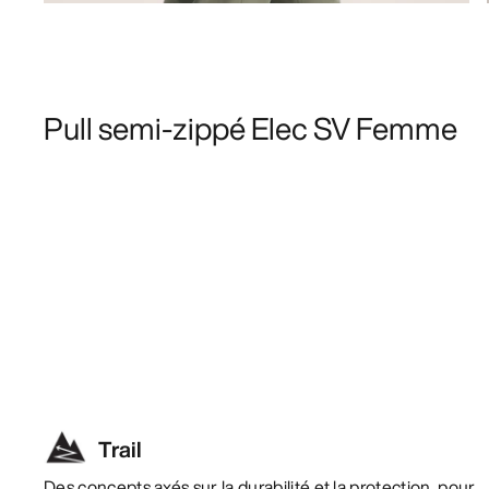
Pull semi-zippé Elec SV Femme
Trail
Des concepts axés sur la durabilité et la protection, pour