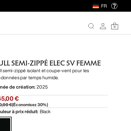
FR
0
ULL SEMI-ZIPPÉ ELEC SV FEMME
ll semi-zippé isolant et coupe-vent pour les
ndonnées par temps humide.
née de création
:
2025
45,00 €
0,00 €
(
Économisez
30
%)
uleur à prix réduit
:
Black