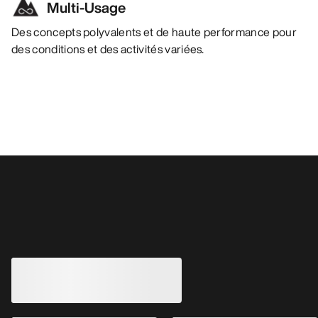
Multi-Usage
Des concepts polyvalents et de haute performance pour
des conditions et des activités variées.
Vous aimerez peut-être aussi
Veste Beta AR Femme
Veste Liatris Fem
Hardshell robuste pour les conditions
Shell de montagne