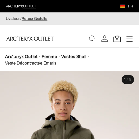
FR
Livraison/
Retour Gratuits
0
Arc'teryx Outlet
Femme
Vestes Shell
FEMME
Veste Décontractée Emaris
HOMME
1
/
9