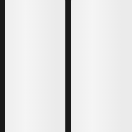
extrêmes en montagne
dotée de poches g
650,00 €
650,00 €
390,00 €
-
455,00 €
455,00 €
Meilleures ventes