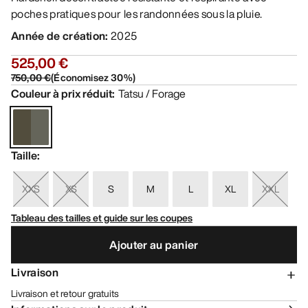
poches pratiques pour les randonnées sous la pluie.
Année de création
:
2025
525,00 €
750,00 €
(
Économisez
30
%)
Couleur à prix réduit
:
Tatsu / Forage
Taille
:
XXS
XS
S
M
L
XL
XXL
Tableau des tailles et guide sur les coupes
Ajouter au panier
Livraison
Livraison et retour gratuits