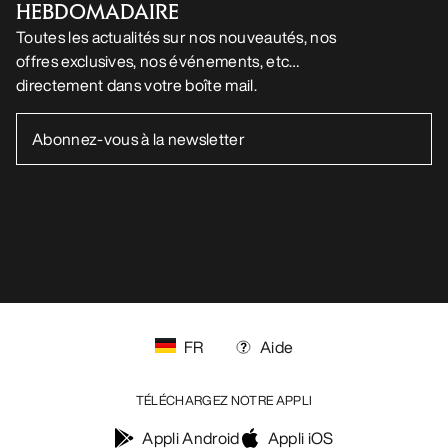
Vos préférences en matière de cookies
Politique en matière de cookies
Politique de confidentialité
Conditions générales
Conditions d’utilisation
Accessibilité
Ne revendez pas mes données personnelles
arcteryx.com
outlet.arcteryx.com
blog.arcteryx.com
leaf.arcteryx.com
https://resale.arcteryx.ca
Arc'teryx - an Amer Sports Brand