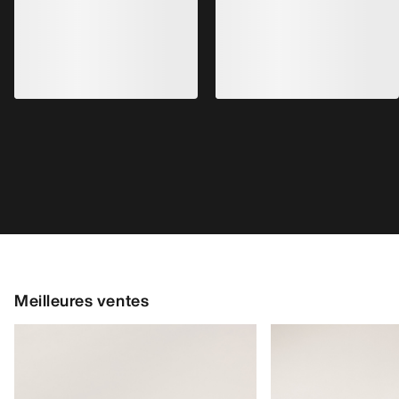
Chaussure Kragg Homme
Chaussure Norvan
Chaussure à enfiler pour les marches
Chaussure adaptable
d’approche rapides
courses de trail en
160,00 €
distance
170,00 €
56,00 €
-
80,00 €
85,00 €
-
119,00