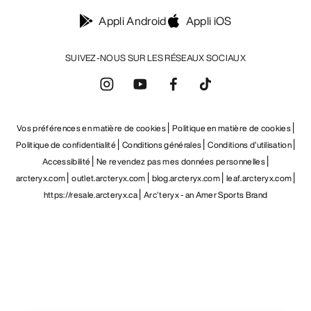
Appli Android
Appli iOS
SUIVEZ-NOUS SUR LES RÉSEAUX SOCIAUX
Vos préférences en matière de cookies
Politique en matière de cookies
Politique de confidentialité
Conditions générales
Conditions d’utilisation
Accessibilité
Ne revendez pas mes données personnelles
arcteryx.com
outlet.arcteryx.com
blog.arcteryx.com
leaf.arcteryx.com
https://resale.arcteryx.ca
Arc'teryx - an Amer Sports Brand
Help