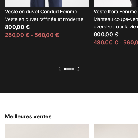
Veste en duvet Conduit Femme
Veste Ifora Femme
Veste en duvet raffinée et moderne
Manteau coupe-ven
800,00 €
oversize pour la vie
800,00 €
280,00 €
-
560,00 €
480,00 €
-
560,
Meilleures ventes