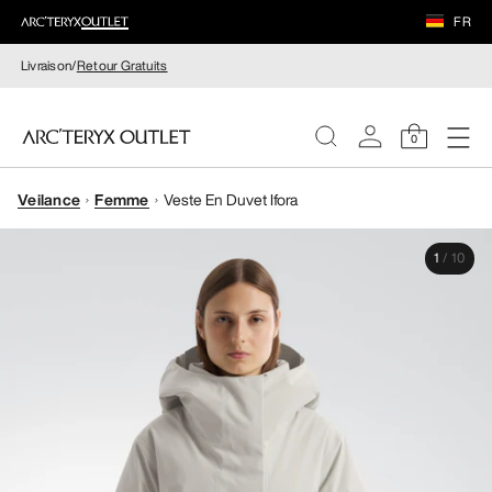
FR
Livraison/
Retour Gratuits
0
Veilance
Femme
Veste En Duvet Ifora
FEMME
1
/
10
HOMME