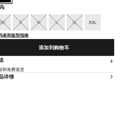
码
:
XS
S
M
L
XL
XXL
码表和版型指南
添加到购物车
送
邮和免费退货
品详情