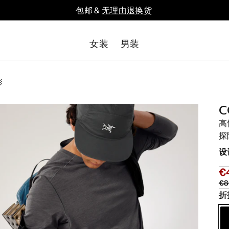
包邮 &
无理由退换货
女装
男装
衫
高
探
设
€
€8
折