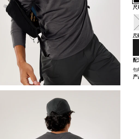
尺
尺
配
包
产