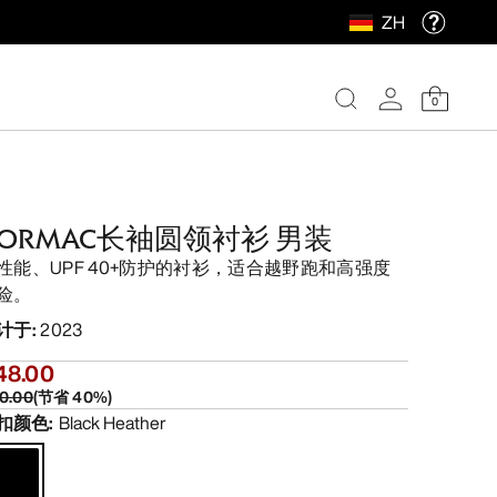
ZH
0
CORMAC长袖圆领衬衫 男装
性能、UPF 40+防护的衬衫，适合越野跑和高强度
险。
计于
:
2023
48.00
0.00
(
节省
40
%)
扣颜色
:
Black Heather