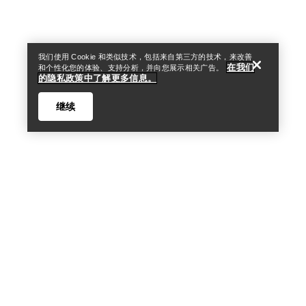
我们使用 Cookie 和类似技术，包括来自第三方的技术，来改善
在我们
和个性化您的体验、支持分析，并向您展示相关广告。
的隐私政策中了解更多信息。
Kragg Cotton小鸟标短袖圆
Silene 运动背心 女装
继续
领T恤 女装
专为灵活和舒适而生的攀岩
短袖棉质攀岩T恤
背心
€80.00
€56.00
€70.00
€49.00
Help
比较
比较