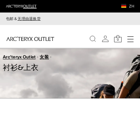
ZH
包邮 &
无理由退换货
0
Arc'teryx Outlet
女装
女装
衬衫&上衣
男装