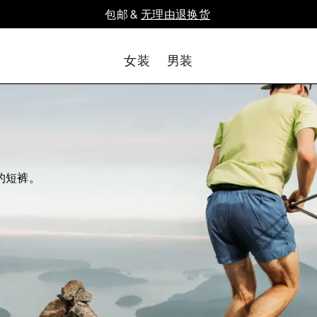
包邮 &
无理由退换货
女装
男装
的短裤。