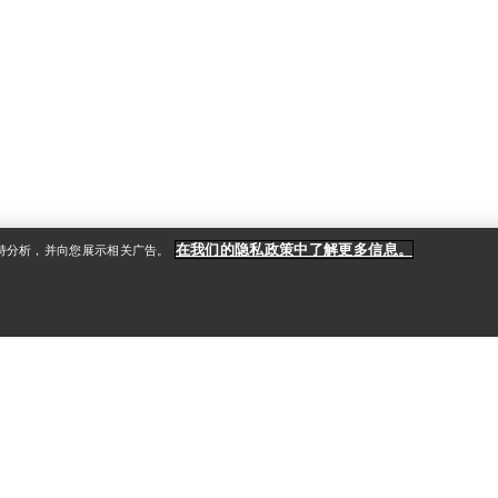
在我们的隐私政策中了解更多信息。
支持分析，并向您展示相关广告。
户
产品养护和修复
送
产品保养