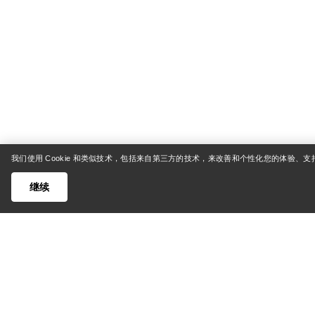
我们使用 Cookie 和类似技术，包括来自第三方的技术，来改善和个性化您的体验、
继续
帮助中心
我的账
客户支持中心
货运与配