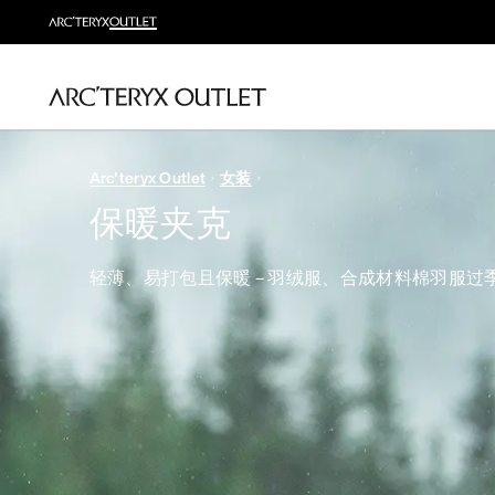
Arc'teryx Outlet
女装
保暖夹克
轻薄、易打包且保暖 – 羽绒服、合成材料棉羽服过