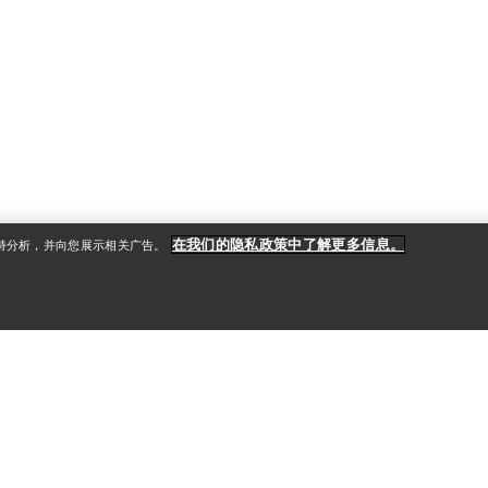
在我们的隐私政策中了解更多信息。
支持分析，并向您展示相关广告。
户
产品养护和修复
送
产品保养