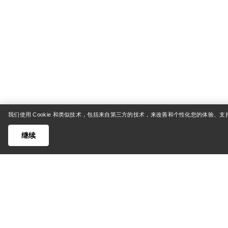
我们使用 Cookie 和类似技术，包括来自第三方的技术，来改善和个性化您的体验、
继续
帮助中心
我的账
客户支持中心
货运与配