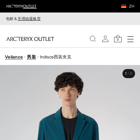
ZH
包邮 &
无理由退换货
0
Veilance
男装
Indisce西装夹克
女装
1
/
8
男装