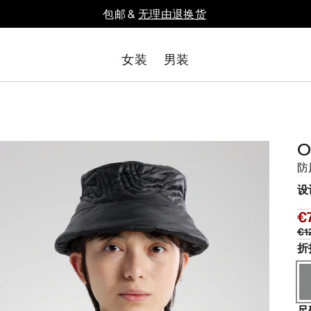
包邮 &
无理由退换货
女装
男装
O
防
设
€
€1
折
尺