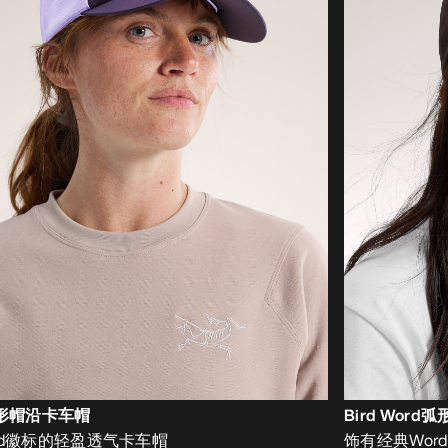
弧形帽沿卡车帽
Bird Word
ird徽标的轻盈透气卡车帽
饰有经典Wor