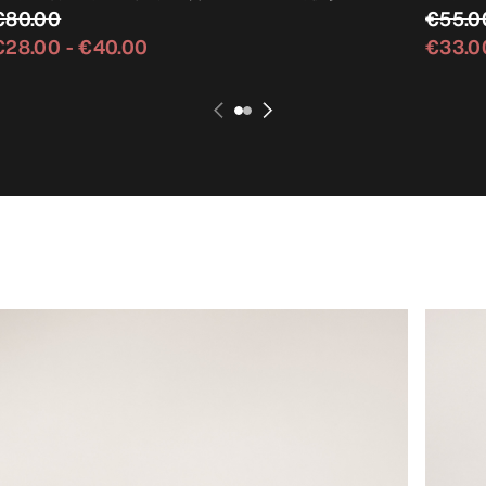
€80.00
€55.0
€28.00
-
€40.00
€33.0