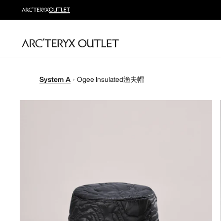
System A
Ogee Insulated渔夫帽