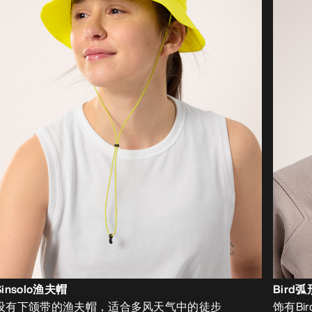
Sinsolo渔夫帽
Bird
设有下颌带的渔夫帽，适合多风天气中的徒步
饰有B