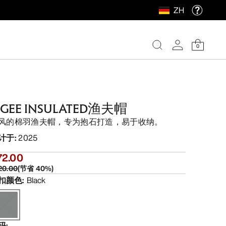
ZH
0
GEE INSULATED渔夫帽
风的棉羽渔夫帽，专为抱石打造，易于收纳。
计于
:
2025
72.00
20.00
(
节省
40
%)
扣颜色
:
Black
码
: