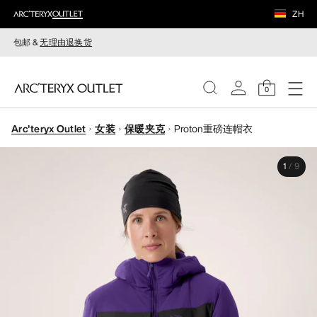
ZH
包邮 &
无理由退换货
0
Arc'teryx Outlet
女装
保暖夹克
Proton重磅连帽衣
女装
1
/
9
男装