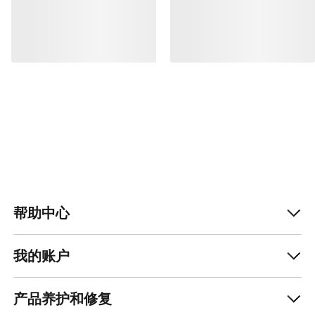
帮助中心
我的账户
产品养护和修复
获取每周更新的探险故事
随时获取产品发布、独家优惠、活动等信息——直
接发送至你的邮箱。