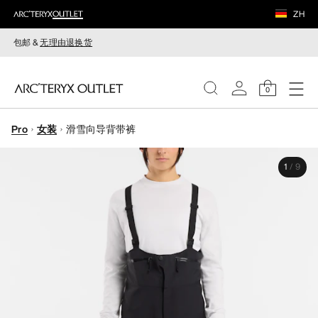
ZH
包邮 &
无理由退换货
0
Pro
女装
滑雪向导背带裤
女装
1
/
9
男装