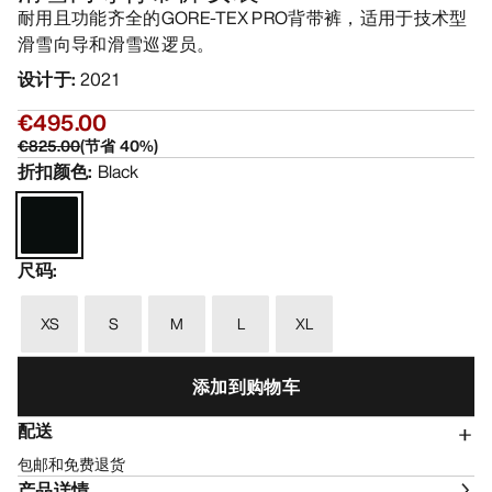
耐用且功能齐全的GORE-TEX PRO背带裤，适用于技术型
滑雪向导和滑雪巡逻员。
设计于
:
2021
€495.00
€825.00
(
节省
40
%)
折扣颜色
:
Black
尺码
:
XS
S
M
L
XL
添加到购物车
配送
包邮和免费退货
产品详情