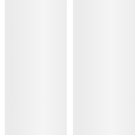
€170.00
€85.00
-
€119.0
Kragg Shoe 男装
适合快速接近时穿着的套穿式鞋履
€160.00
€56.00
-
€80.00