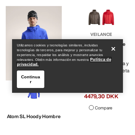
Help
VEILANCE
Chaqueta Conduit de
Utilizamos cookies y tecnologías similares, incluidas
plumón Hombre
tecnologías de terceros, para mejorar y personalizar tu
experiencia, respaldar los análisis y mostrarte anuncios
Política de
relevantes. Obtén más información en nuestra
Interpretación moderna y
privacidad.
elegante de una chaqueta
clásica de plumón
Continua
r
6399,00 DKK
4479,30 DKK
Compare
Atom SL Hoody Hombre
Help
La Atom Hoody más ligera