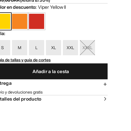
99,00 DKK
(
Ahorra El
30
%)
lor en descuento
:
Viper Yellow II
lla
:
S
M
L
XL
XXL
XXXL
la de tallas y guía de cortes
Añadir a la cesta
trega
ío y devoluciones gratis
talles del producto