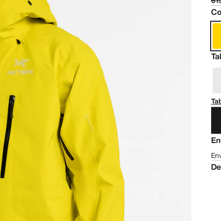
61
Co
Ta
Tab
En
Env
De