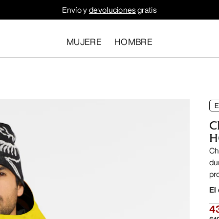
Envío y
devoluciones
gratis
MUJERE
HOMBRE
E
C
H
Ch
du
pr
El
4