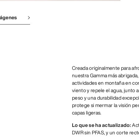
mágenes
Creada originalmente para afro
nuestra Gamma más abrigada, 
actividades en montaña en cond
viento y repele el agua, junto a
peso y una durabilidad excep
protege si mermar la visión per
capas ligeras.
Lo que se ha actualizado:
Act
DWR sin PFAS, y un corte rect