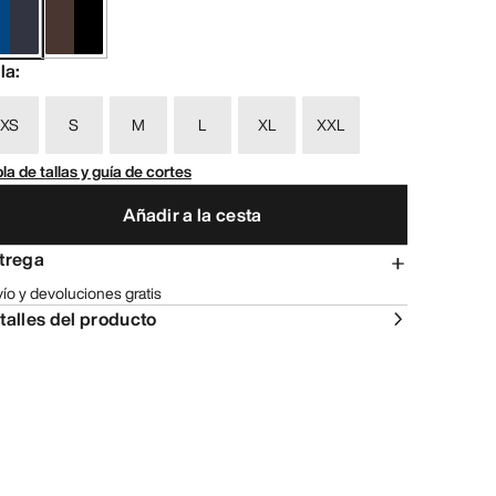
lla
:
XS
S
M
L
XL
XXL
la de tallas y guía de cortes
Añadir a la cesta
trega
ío y devoluciones gratis
talles del producto