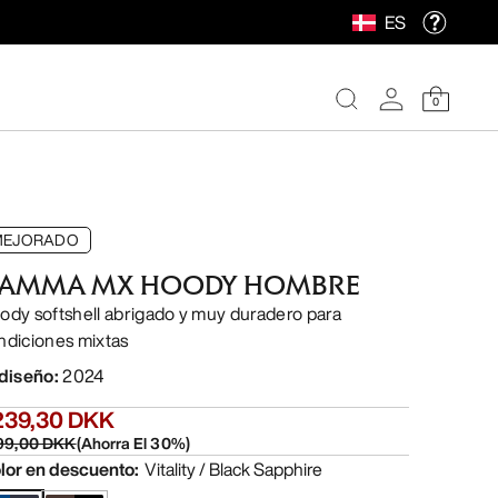
ES
0
MEJORADO
AMMA MX HOODY HOMBRE
ody softshell abrigado y muy duradero para
ndiciones mixtas
 diseño
:
2024
239,30 DKK
99,00 DKK
(
Ahorra El
30
%)
lor en descuento
:
Vitality / Black Sapphire