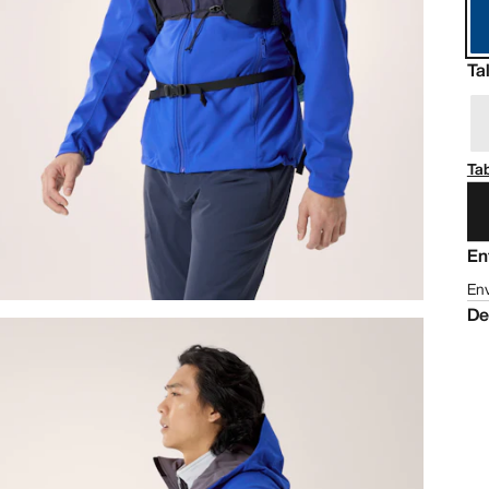
Ta
Tab
En
Env
De