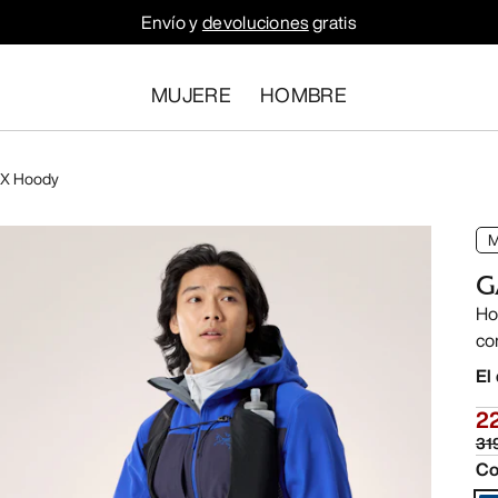
Envío y
devoluciones
gratis
MUJERE
HOMBRE
X Hoody
G
Ho
co
El
2
31
Co