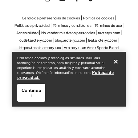
Centro de preferencias de cookies
Política de cookies
Política de privacidad
Términos y condiciones
Términos de uso
Accesibilidad
No vender mis datos personales
arcteryx.com
outlet.arcteryx.com
blog.arcteryx.com
leaf.arcteryx.com
Help
https://resale.arcteryx.ca
Arc'teryx - an Amer Sports Brand
Utilizamos cookies y tecnologías similares, incluidas
tecnologías de terceros, para mejorar y personalizar tu
experiencia, respaldar los análisis y mostrarte anuncios
Política de
relevantes. Obtén más información en nuestra
privacidad.
Continua
r
Help