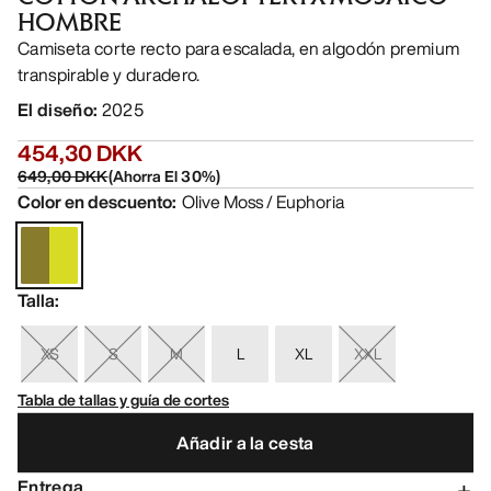
HOMBRE
Camiseta corte recto para escalada, en algodón premium
transpirable y duradero.
El diseño
:
2025
454,30 DKK
649,00 DKK
(
Ahorra El
30
%)
Color en descuento
:
Olive Moss / Euphoria
Talla
:
XS
S
M
L
XL
XXL
Tabla de tallas y guía de cortes
Añadir a la cesta
Entrega