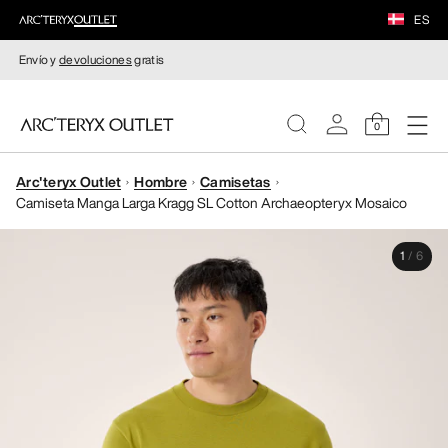
ES
Envío y
devoluciones
gratis
0
Arc'teryx Outlet
Hombre
Camisetas
MUJERE
Camiseta Manga Larga Kragg SL Cotton Archaeopteryx Mosaico
HOMBRE
1
/
6