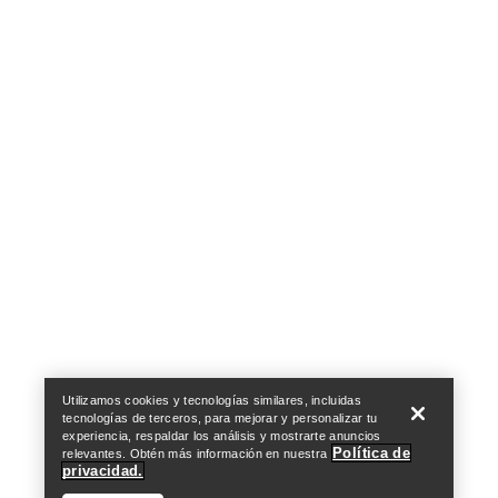
Help
Utilizamos cookies y tecnologías similares, incluidas
tecnologías de terceros, para mejorar y personalizar tu
experiencia, respaldar los análisis y mostrarte anuncios
Política de
relevantes. Obtén más información en nuestra
privacidad.