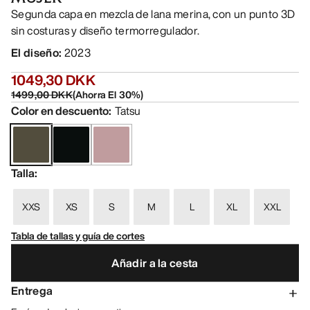
Segunda capa en mezcla de lana merina, con un punto 3D
sin costuras y diseño termorregulador.
El diseño
:
2023
1049,30 DKK
1499,00 DKK
(
Ahorra El
30
%)
Color en descuento
:
Tatsu
Talla
:
XXS
XS
S
M
L
XL
XXL
Tabla de tallas y guía de cortes
Añadir a la cesta
Entrega