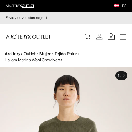
ES
Envío y
devoluciones
gratis
0
Arc'teryx Outlet
Mujer
Tejido Polar
MUJERE
Hallam Merino Wool Crew Neck
HOMBRE
1
/
6