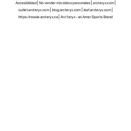
Accesibilidad
No vender mis datos personales
arcteryx.com
outlet.arcteryx.com
blog.arcteryx.com
leaf.arcteryx.com
https://resale.arcteryx.ca
Arc'teryx - an Amer Sports Brand