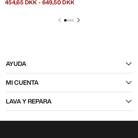
Recibe actualizaciones sobre lanzamientos de
productos, ofertas exclusivas, eventos y mucho
más, directamente en tu bandeja de entrada.
ES
Ayuda
DESCARGA NUESTRA APP
Android App
iOS App