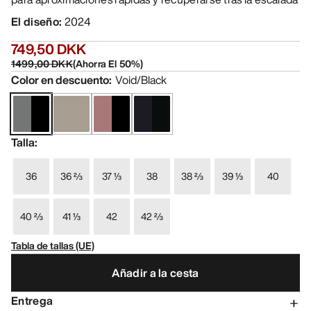
El diseño
:
2024
749,50 DKK
1499,00 DKK
(
Ahorra El
50
%)
Color en descuento
:
Void/Black
Talla
:
36
36 ⅔
37 ⅓
38
38 ⅔
39 ⅓
40
40 ⅔
41 ⅓
42
42 ⅔
Tabla de tallas (UE)
Añadir a la cesta
Entrega