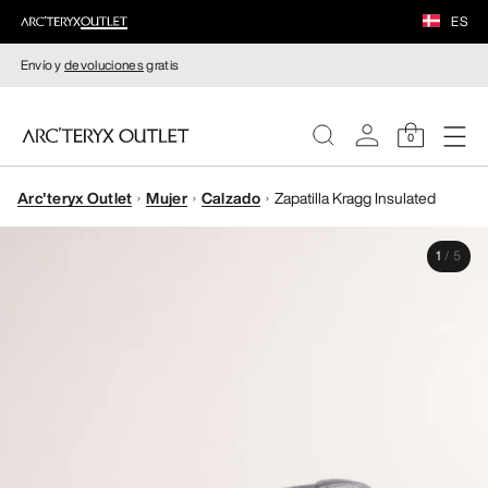
ES
Envío y
devoluciones
gratis
0
Arc'teryx Outlet
Mujer
Calzado
Zapatilla Kragg Insulated
MUJERE
1
/
5
HOMBRE