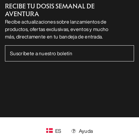
SÍGUENOS EN LAS REDES SOCIALES
Centro de preferencias de cookies
Política de cookies
Política de privacidad
Términos y condiciones
Términos de uso
Accesibilidad
No vender mis datos personales
arcteryx.com
outlet.arcteryx.com
blog.arcteryx.com
leaf.arcteryx.com
https://resale.arcteryx.ca
Arc'teryx - an Amer Sports Brand