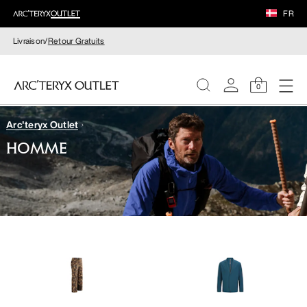
FR
Livraison/
Retour Gratuits
0
Arc'teryx Outlet
FEMME
HOMME
HOMME