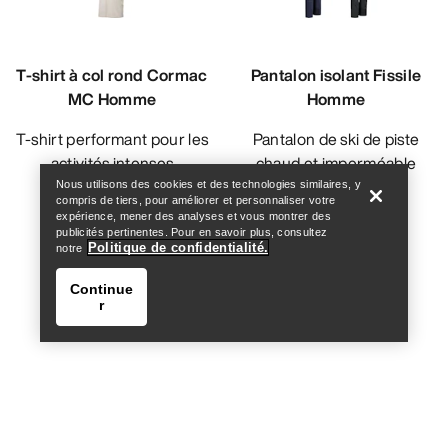
T-shirt à col rond Cormac
Pantalon isolant Fissile
MC Homme
Homme
Help
T-shirt performant pour les
Pantalon de ski de piste
activités intenses
chaud et imperméable
Nous utilisons des cookies et des technologies similaires, y
549,00 DKK
5 599,00 DKK
compris de tiers, pour améliorer et personnaliser votre
expérience, mener des analyses et vous montrer des
329,40 DKK
2 799,50 DKK
publicités pertinentes. Pour en savoir plus, consultez
Politique de confidentialité.
notre
Comparer
Comparer
Continue
r
Help