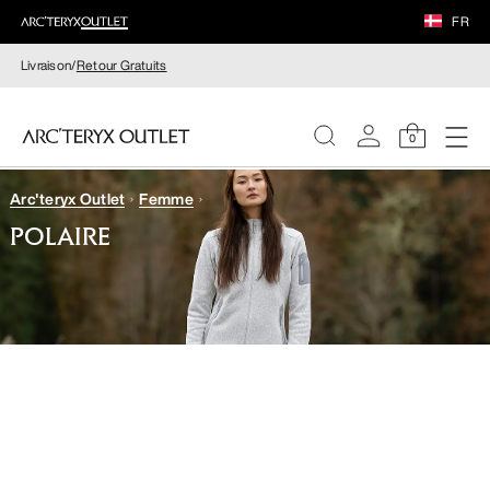
FR
Livraison/
Retour Gratuits
0
Arc'teryx Outlet
Femme
FEMME
POLAIRE
HOMME