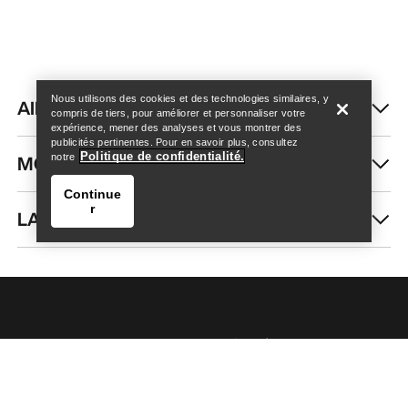
Help
Nous utilisons des cookies et des technologies similaires, y
AIDE
compris de tiers, pour améliorer et personnaliser votre
expérience, mener des analyses et vous montrer des
publicités pertinentes. Pour en savoir plus, consultez
Politique de confidentialité.
MON COMPTE
notre
Continue
r
LAVAGE ET RÉPARATION
Help
RECEVEZ VOTRE DOSE D’AVENTURE
HEBDOMADAIRE
Toutes les actualités sur nos nouveautés, nos