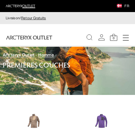
FR
Livraison/
Retour Gratuits
0
Arc'teryx Outlet
Homme
FEMME
PREMIÈRES COUCHES
HOMME