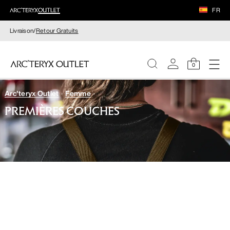
FR
Livraison/
Retour Gratuits
0
Arc'teryx Outlet
Femme
FEMME
PREMIÈRES COUCHES
HOMME