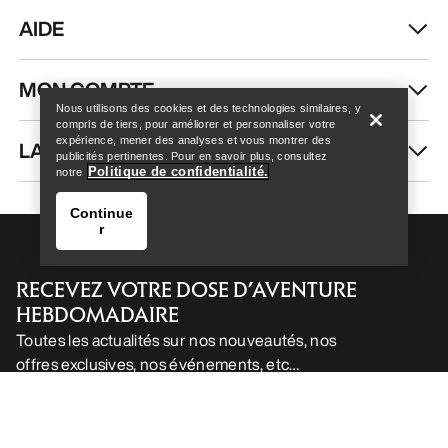
AIDE
Help
MON COMPTE
Nous utilisons des cookies et des technologies similaires, y
compris de tiers, pour améliorer et personnaliser votre
expérience, mener des analyses et vous montrer des
LAVAGE ET RÉPARATION
publicités pertinentes. Pour en savoir plus, consultez
Politique de confidentialité.
notre
Continue
r
RECEVEZ VOTRE DOSE D’AVENTURE
HEBDOMADAIRE
Toutes les actualités sur nos nouveautés, nos
offres exclusives, nos événements, etc…
Help
directement dans votre boîte mail.