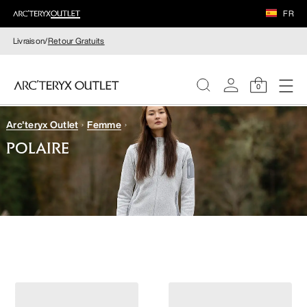
FR
Livraison/
Retour Gratuits
0
Arc'teryx Outlet
Femme
FEMME
POLAIRE
HOMME