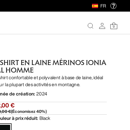
FR
0
-SHIRT EN LAINE MÉRINOS IONIA
L HOMME
hirt confortable et polyvalent à base de laine, idéal
ur la plupart des activités en montagne.
née de création
:
2024
,00 €
0,00 €
(
Économisez
40
%)
uleur à prix réduit
:
Black