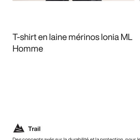
T-shirt en laine mérinos Ionia ML
Homme
Trail
Des concepts axés sur la durabilité et la protection, pour