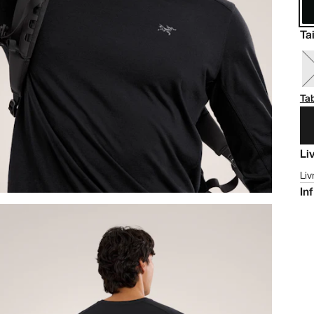
Tai
Tab
Li
Liv
In