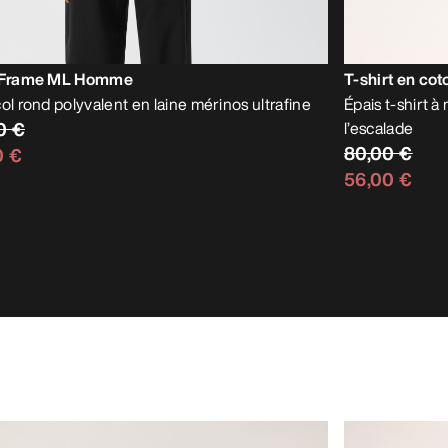
t Frame ML Homme
T-shirt en c
ol rond polyvalent en laine mérinos ultrafine
Épais t-shirt 
0 €
l’escalade
80,00 €
0 €
56,00 €