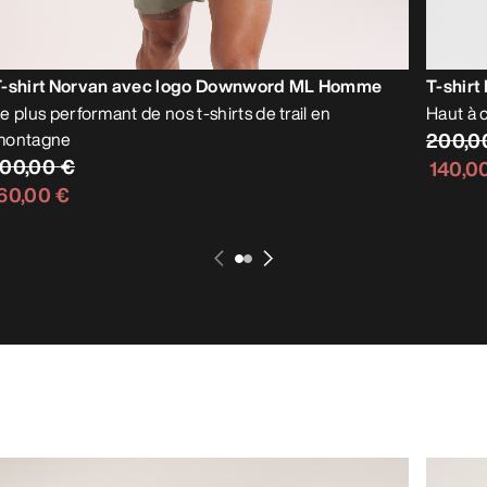
T-shirt Norvan avec logo Downword ML Homme
T-shir
e plus performant de nos t-shirts de trail en
Haut à c
montagne
200,0
100,00 €
140,0
60,00 €