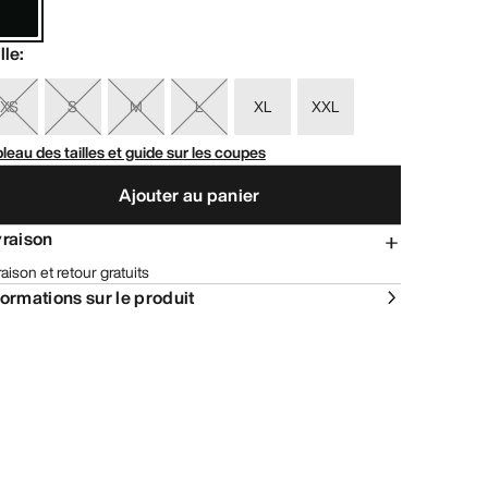
lle
:
XS
S
M
L
XL
XXL
leau des tailles et guide sur les coupes
Ajouter au panier
vraison
raison et retour gratuits
formations sur le produit