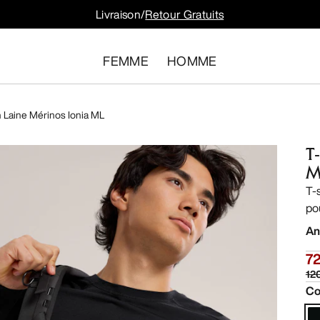
Livraison/
Retour Gratuits
FEMME
HOMME
n Laine Mérinos Ionia ML
T
M
T-s
po
An
72
12
Co