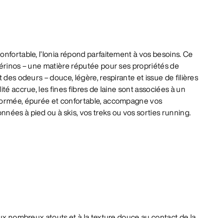
nfortable, l’Ionia répond parfaitement à vos besoins. Ce
mérinos – une matière réputée pour ses propriétés de
 des odeurs – douce, légère, respirante et issue de filières
té accrue, les fines fibres de laine sont associées à un
formée, épurée et confortable, accompagne vos
ées à pied ou à skis, vos treks ou vos sorties running.
 aux nombreux atouts et à la texture douce au contact de la