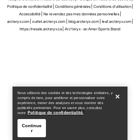
Politique de confidentialité
Conditions générales
Conditions d’utilisation
Accessibilité
Ne revendez pas mes données personnelles
arcteryx.com
outlet.arcteryx.com
blog.arcteryx.com
leaf.arcteryx.com
https://resale.arcteryx.ca
Arc'teryx - an Amer Sports Brand
Help
Nous utilisons des cookies et des technologies similaires, y
compris de tiers, pour améliorer et personnaliser votre
expérience, mener des analyses et vous montrer des
publicités pertinentes. Pour en savoir plus, consultez
Politique de confidentialité.
notre
Continue
r