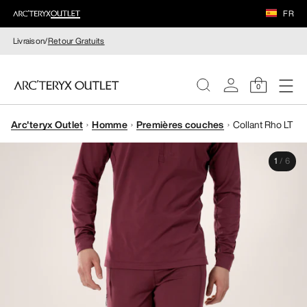
FR
Livraison/
Retour Gratuits
0
Arc'teryx Outlet
Homme
Premières couches
Collant Rho LT
FEMME
1
/
6
HOMME