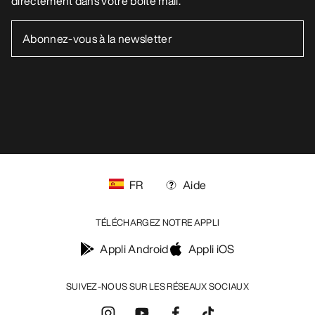
Politique de confidentialité
Conditions générales
Conditions d’utilisation
Accessibilité
Ne revendez pas mes données personnelles
arcteryx.com
outlet.arcteryx.com
blog.arcteryx.com
leaf.arcteryx.com
https://resale.arcteryx.ca
Arc'teryx - an Amer Sports Brand