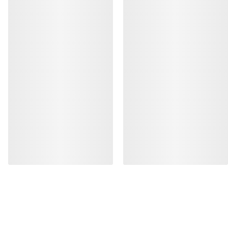
AIDE
MON COMPTE
LAVAGE ET RÉPARATION
RECEVEZ VOTRE DOSE D’AVENTURE
HEBDOMADAIRE
Toutes les actualités sur nos nouveautés, nos
offres exclusives, nos événements, etc…
directement dans votre boîte mail.