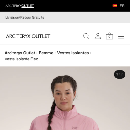
FR
Livraison/
Retour Gratuits
0
Arc'teryx Outlet
Femme
Vestes Isolantes
FEMME
Veste Isolante Elec
HOMME
1
/
7