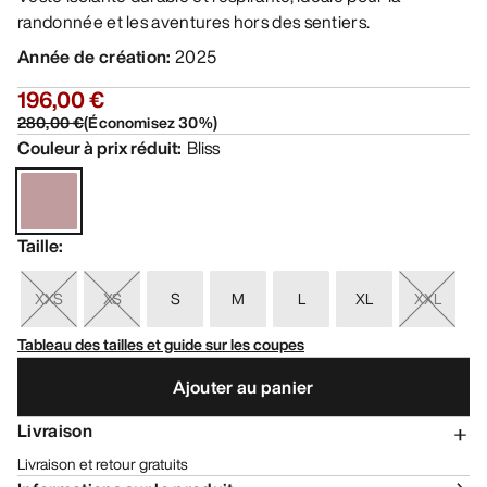
randonnée et les aventures hors des sentiers.
Année de création
:
2025
196,00 €
280,00 €
(
Économisez
30
%)
Couleur à prix réduit
:
Bliss
Taille
:
XXS
XS
S
M
L
XL
XXL
Tableau des tailles et guide sur les coupes
Ajouter au panier
Livraison
Livraison et retour gratuits